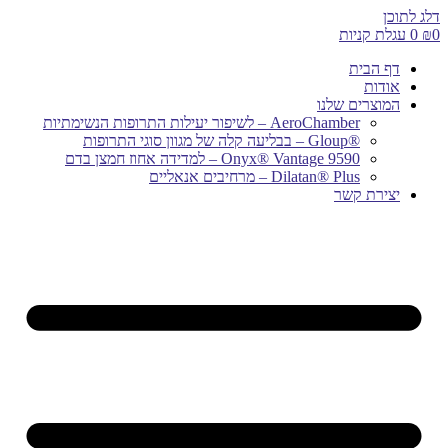
דלג לתוכן
0
₪
0
עגלת קניות
דף הבית
אודות
המוצרים שלנו
AeroChamber – לשיפור יעילות התרופות הנשימתיות
®Gloup – בבליעה קלה של מגוון סוגי התרופות
Onyx® Vantage 9590 – למדידה אחוז חמצן בדם
Dilatan® Plus – מרחיבים אנאליים
יצירת קשר