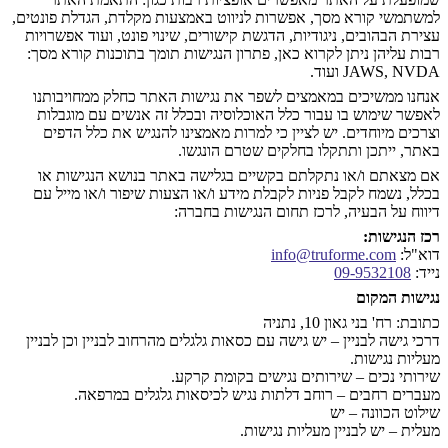
למשתמשי קורא מסך, אפשרות לניווט באמצעות מקלדת, הגדלת פונטים,
עצירת הבהובים, ניגודיות, הדגשת קישורים, שינוי פונט, ועוד אפשרויות
רבות עליהן ניתן לקרוא כאן, פתרון הנגישות תומך בתוכנות קורא מסך:
JAWS, NVDA ועוד.
אנחנו ממשיכים במאמצים לשפר את נגישות האתר כחלק ממחויבותנו
לאפשר שימוש בו עבור כלל האוכלוסיה ובכלל זה אנשים עם מוגבלות
וצרכים מיוחדים. יש לציין כי למרות מאמצינו להנגיש את כלל הדפים
באתר, ייתכן ותתקלו בחלקים שטרם הונגשו.
אם מצאתם ו/או נתקלתם בקשיים בגלישה באתר בנושא הנגישות או
בכלל, נשמח לקבל פניות לקבלת מידע ו/או הצעות שיפור ו/או מייל עם
דיווח על הבעיה, לרכז תחום הנגישות בחברה:
רכז הנגישות:
דוא"ל:
info@truforme.com
נייד:
09-9532108
נגישות המקום
כתובת: רח' בני גאון 10, נתניה
דרכי גישה לבניין – יש גישה עם כסאות גלגלים מהרחוב לבניין וכן לבניין
מעליות נגישות.
שירותי נכים – שירותים נגישים בקומת קרקע.
מעברים רחבים – רוחב דלתות נגיש לכיסאות גלגלים במרפאה.
שילוט הכוונה – יש
מעלית – יש לבניין מעליות נגישות.