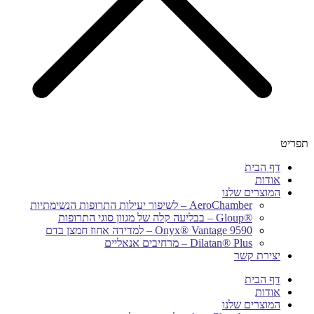
תפריט
דף הבית
אודות
המוצרים שלנו
AeroChamber – לשיפור יעילות התרופות הנשימתיות
®Gloup – בבליעה קלה של מגוון סוגי התרופות
Onyx® Vantage 9590 – למדידה אחוז חמצן בדם
Dilatan® Plus – מרחיבים אנאליים
יצירת קשר
דף הבית
אודות
המוצרים שלנו