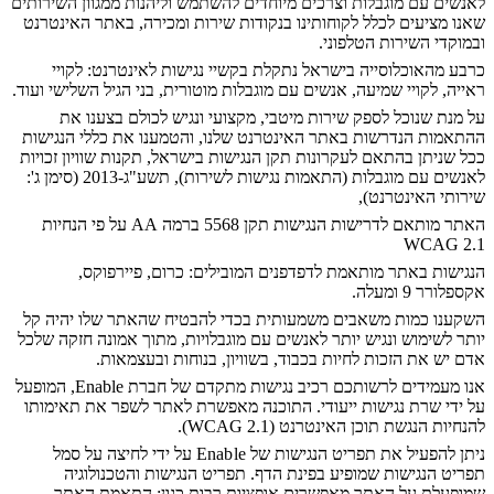
לאנשים עם מוגבלות וצרכים מיוחדים להשתמש וליהנות ממגוון השירותים
שאנו מציעים לכלל לקוחותינו בנקודות שירות ומכירה, באתר האינטרנט
ובמוקדי השירות הטלפוני.
כרבע מהאוכלוסייה בישראל נתקלת בקשיי נגישות לאינטרנט: לקויי
ראייה, לקויי שמיעה, אנשים עם מוגבלות מוטורית, בני הגיל השלישי ועוד.
על מנת שנוכל לספק שירות מיטבי, מקצועי ונגיש לכולם בצענו את
ההתאמות הנדרשות באתר האינטרנט שלנו, והטמענו את כללי הנגישות
ככל שניתן בהתאם לעקרונות תקן הנגישות בישראל, תקנות שוויון זכויות
לאנשים עם מוגבלות (התאמות נגישות לשירות), תשע"ג-2013 (סימן ג':
שירותי האינטרנט),
האתר מותאם לדרישות הנגישות תקן 5568 ברמה AA על פי הנחיות
WCAG 2.1
הנגישות באתר מותאמת לדפדפנים המובילים: כרום, פיירפוקס,
אקספלורר 9 ומעלה.
השקענו כמות משאבים משמעותית בכדי להבטיח שהאתר שלו יהיה קל
יותר לשימוש ונגיש יותר לאנשים עם מוגבלויות, מתוך אמונה חזקה שלכל
אדם יש את הזכות לחיות בכבוד, בשוויון, בנוחות ובעצמאות.
אנו מעמידים לרשותכם רכיב נגישות מתקדם של חברת Enable, המופעל
על ידי שרת נגישות ייעודי. התוכנה מאפשרת לאתר לשפר את תאימותו
להנחיות הנגשת תוכן האינטרנט (WCAG 2.1).
ניתן להפעיל את תפריט הנגישות של
Enable
על ידי לחיצה על סמל
תפריט הנגישות שמופיע בפינת הדף. תפריט הנגישות והטכנולוגיה
שמופעלת על האתר מאפשרים אופציות רבות כגון:
התאמת האתר